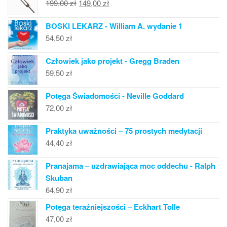
Pierwotna
Aktualna
199,00
zł
149,00
zł
cena
cena
BOSKI LEKARZ - William A. wydanie 1
wynosiła:
wynosi:
54,50
zł
199,00 zł.
149,00 zł.
Człowiek jako projekt - Gregg Braden
59,50
zł
Potęga Świadomości - Neville Goddard
72,00
zł
Praktyka uważności – 75 prostych medytacji
44,40
zł
Pranajama – uzdrawiająca moc oddechu - Ralph
Skuban
64,90
zł
Potęga teraźniejszości – Eckhart Tolle
47,00
zł