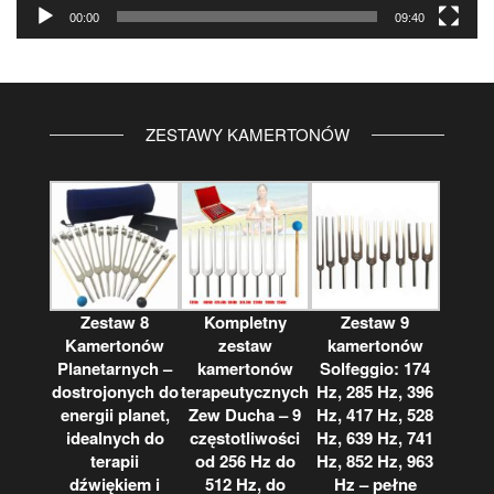
00:00
09:40
ZESTAWY KAMERTONÓW
Zestaw 8
Kompletny
Zestaw 9
Kamertonów
zestaw
kamertonów
Planetarnych –
kamertonów
Solfeggio: 174
dostrojonych do
terapeutycznych
Hz, 285 Hz, 396
energii planet,
Zew Ducha – 9
Hz, 417 Hz, 528
idealnych do
częstotliwości
Hz, 639 Hz, 741
terapii
od 256 Hz do
Hz, 852 Hz, 963
dźwiękiem i
512 Hz, do
Hz – pełne