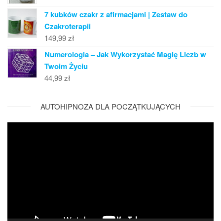
7 kubków czakr z afirmacjami | Zestaw do
Czakroterapii
149,99
zł
Numerologia – Jak Wykorzystać Magię Liczb w
Twoim Życiu
44,99
zł
AUTOHIPNOZA DLA POCZĄTKUJĄCYCH
Odtwarzacz
video