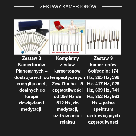
ZESTAWY KAMERTONÓW
Zestaw 8
Kompletny
Zestaw 9
Kamertonów
zestaw
kamertonów
Planetarnych –
kamertonów
Solfeggio: 174
dostrojonych do
terapeutycznych
Hz, 285 Hz, 396
energii planet,
Zew Ducha – 9
Hz, 417 Hz, 528
idealnych do
częstotliwości
Hz, 639 Hz, 741
terapii
od 256 Hz do
Hz, 852 Hz, 963
dźwiękiem i
512 Hz, do
Hz – pełne
medytacji.
medytacji,
spektrum
uzdrawiania i
uzdrawiających
relaksu
częstotliwości