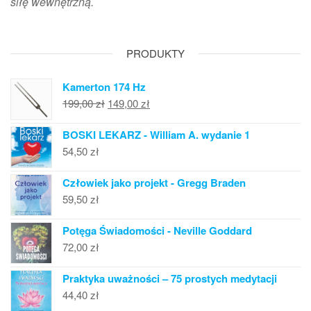
siłę wewnętrzną.
PRODUKTY
Kamerton 174 Hz
Pierwotna
Aktualna
199,00
zł
149,00
zł
cena
cena
BOSKI LEKARZ - William A. wydanie 1
wynosiła:
wynosi:
54,50
zł
199,00 zł.
149,00 zł.
Człowiek jako projekt - Gregg Braden
59,50
zł
Potęga Świadomości - Neville Goddard
72,00
zł
Praktyka uważności – 75 prostych medytacji
44,40
zł