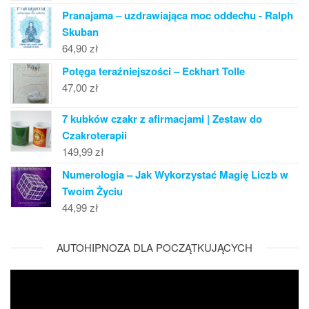
Pranajama – uzdrawiająca moc oddechu - Ralph
Skuban
64,90
zł
Potęga teraźniejszości – Eckhart Tolle
47,00
zł
7 kubków czakr z afirmacjami | Zestaw do
Czakroterapii
149,99
zł
Numerologia – Jak Wykorzystać Magię Liczb w
Twoim Życiu
44,99
zł
AUTOHIPNOZA DLA POCZĄTKUJĄCYCH
Odtwarzacz
video