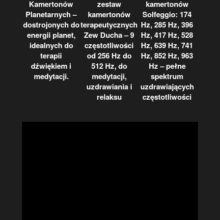
Kamertonów
zestaw
kamertonów
Planetarnych –
kamertonów
Solfeggio: 174
dostrojonych do
terapeutycznych
Hz, 285 Hz, 396
energii planet,
Zew Ducha – 9
Hz, 417 Hz, 528
idealnych do
częstotliwości
Hz, 639 Hz, 741
terapii
od 256 Hz do
Hz, 852 Hz, 963
dźwiękiem i
512 Hz, do
Hz – pełne
medytacji.
medytacji,
spektrum
uzdrawiania i
uzdrawiających
relaksu
częstotliwości