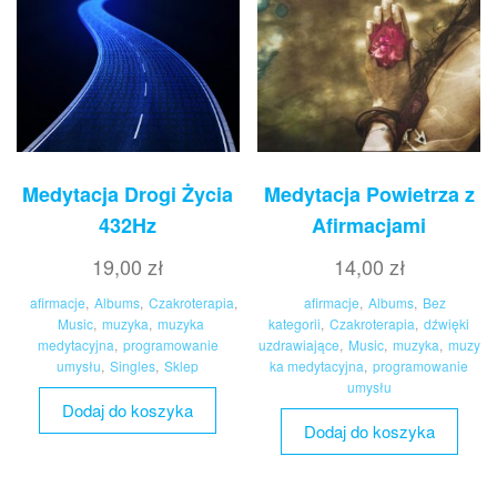
Medytacja Drogi Życia
Medytacja Powietrza z
432Hz
Afirmacjami
19,00
zł
14,00
zł
afirmacje
,
Albums
,
Czakroterapia
,
afirmacje
,
Albums
,
Bez
Music
,
muzyka
,
muzyka
kategorii
,
Czakroterapia
,
dźwięki
medytacyjna
,
programowanie
uzdrawiające
,
Music
,
muzyka
,
muzy
umysłu
,
Singles
,
Sklep
ka medytacyjna
,
programowanie
umysłu
Dodaj do koszyka
Dodaj do koszyka