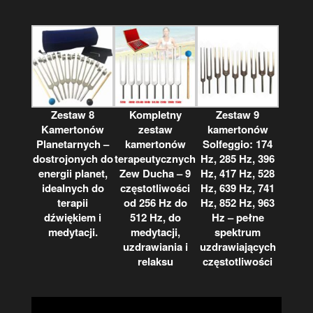
Zestaw 8
Kompletny
Zestaw 9
Kamertonów
zestaw
kamertonów
Planetarnych –
kamertonów
Solfeggio: 174
dostrojonych do
terapeutycznych
Hz, 285 Hz, 396
energii planet,
Zew Ducha – 9
Hz, 417 Hz, 528
idealnych do
częstotliwości
Hz, 639 Hz, 741
terapii
od 256 Hz do
Hz, 852 Hz, 963
dźwiękiem i
512 Hz, do
Hz – pełne
medytacji.
medytacji,
spektrum
uzdrawiania i
uzdrawiających
relaksu
częstotliwości