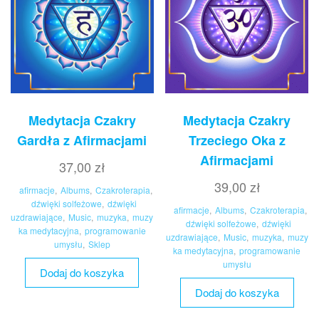
Medytacja Czakry
Medytacja Czakry
Gardła z Afirmacjami
Trzeciego Oka z
Afirmacjami
37,00
zł
39,00
zł
afirmacje
,
Albums
,
Czakroterapia
,
dźwięki solfeżowe
,
dźwięki
afirmacje
,
Albums
,
Czakroterapia
,
uzdrawiające
,
Music
,
muzyka
,
muzy
dźwięki solfeżowe
,
dźwięki
ka medytacyjna
,
programowanie
uzdrawiające
,
Music
,
muzyka
,
muzy
umysłu
,
Sklep
ka medytacyjna
,
programowanie
umysłu
Dodaj do koszyka
Dodaj do koszyka