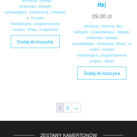
afirmacje
,
dźwięki
Hz)
solfeżowe
,
dźwięki
uzdrawiające
,
instrumenty
,
medytacj
29,00
zł
a
,
muzyka
medytacyjna
,
programowanie
afirmacje
,
Albums
,
Bez
umysłu
,
Sklep
,
urządzenia
kategorii
,
Czakroterapia
,
dźwięki
solfeżowe
,
dźwięki
Dodaj do koszyka
uzdrawiające
,
medytacja
,
Music
,
m
uzyka
,
muzyka
medytacyjna
,
programowanie
umysłu
,
Sklep
Dodaj do koszyka
1
2
→
ZESTAWY KAMERTONÓW