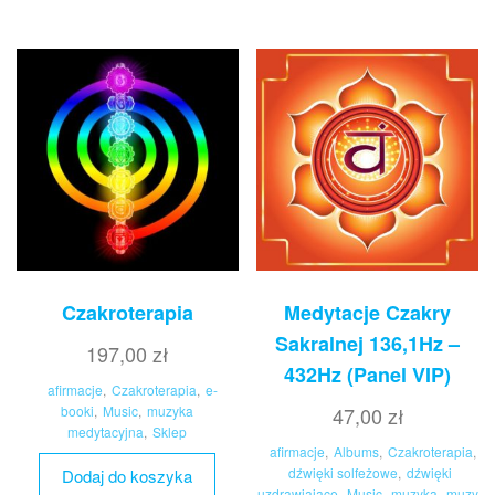
Czakroterapia
Medytacje Czakry
Sakralnej 136,1Hz –
197,00
zł
432Hz (Panel VIP)
afirmacje
,
Czakroterapia
,
e-
booki
,
Music
,
muzyka
47,00
zł
medytacyjna
,
Sklep
afirmacje
,
Albums
,
Czakroterapia
,
dźwięki solfeżowe
,
dźwięki
Dodaj do koszyka
uzdrawiające
,
Music
,
muzyka
,
muzy