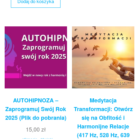
Dodaj do koszyka
AUTOHIPNOZA –
Medytacja
Zaprogramuj Swój Rok
Transformacji: Otwórz
2025 (Plik do pobrania)
się na Obfitość i
Harmonijne Relacje
15,00
zł
(417 Hz, 528 Hz, 639