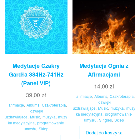
Medytacje Czakry
Medytacja Ognia z
Gardła 384Hz-741Hz
Afirmacjami
(Panel VIP)
14,00
zł
39,00
zł
afirmacje
,
Albums
,
Czakroterapia
,
dźwięki
afirmacje
,
Albums
,
Czakroterapia
,
uzdrawiające
,
Music
,
muzyka
,
muzy
dźwięki
ka medytacyjna
,
programowanie
uzdrawiające
,
Music
,
muzyka
,
muzy
umysłu
,
Singles
,
Sklep
ka medytacyjna
,
programowanie
umysłu
,
Sklep
Dodaj do koszyka