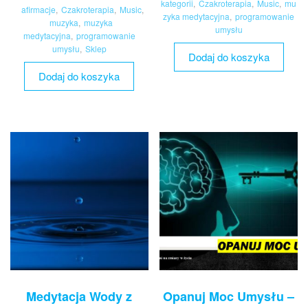
kategorii
,
Czakroterapia
,
Music
,
mu
afirmacje
,
Czakroterapia
,
Music
,
zyka medytacyjna
,
programowanie
muzyka
,
muzyka
umysłu
medytacyjna
,
programowanie
umysłu
,
Sklep
Dodaj do koszyka
Dodaj do koszyka
Medytacja Wody z
Opanuj Moc Umysłu –