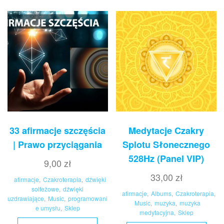
33 afirmacje szczęścia
Medytacje Czakry
| Prawo przyciągania
Splotu Słonecznego
528Hz (Panel VIP)
9,00
zł
33,00
zł
afirmacje
,
Czakroterapia
,
dźwięki
solfeżowe
,
dźwięki
afirmacje
,
Albums
,
Czakroterapia
,
uzdrawiające
,
Music
,
programowani
Music
,
muzyka
,
muzyka
e umysłu
,
Sklep
medytacyjna
,
Sklep