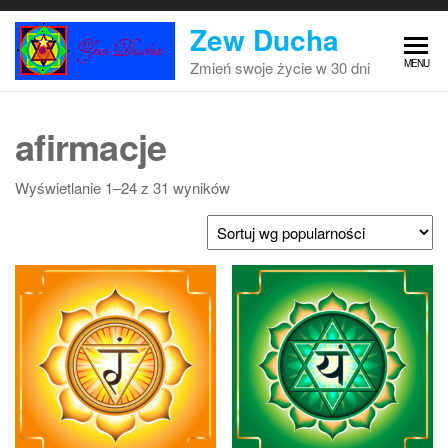
Przejdź
Zew Ducha
do
treści
MENU
Zmień swoje życie w 30 dni
afirmacje
Posortowane
Wyświetlanie 1–24 z 31 wyników
według
popularności