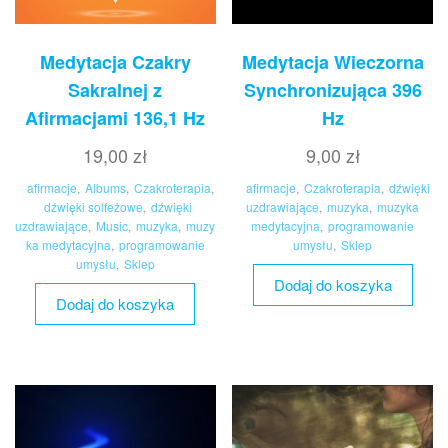
Medytacja Czakry
Medytacja Wieczorna
Sakralnej z
Synchronizująca 396
Afirmacjami 136,1 Hz
Hz
19,00
zł
9,00
zł
afirmacje
,
Albums
,
Czakroterapia
,
afirmacje
,
Czakroterapia
,
dźwięki
dźwięki solfeżowe
,
dźwięki
uzdrawiające
,
muzyka
,
muzyka
uzdrawiające
,
Music
,
muzyka
,
muzy
medytacyjna
,
programowanie
ka medytacyjna
,
programowanie
umysłu
,
Sklep
umysłu
,
Sklep
Dodaj do koszyka
Dodaj do koszyka