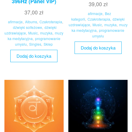
396Hz (Panel VIP)
39,00
zł
37,00
zł
afirmacje
,
Bez
kategorii
,
Czakroterapia
,
dźwięki
afirmacje
,
Albums
,
Czakroterapia
,
uzdrawiające
,
Music
,
muzyka
,
muzy
dźwięki solfeżowe
,
dźwięki
ka medytacyjna
,
programowanie
uzdrawiające
,
Music
,
muzyka
,
muzy
umysłu
ka medytacyjna
,
programowanie
umysłu
,
Singles
,
Sklep
Dodaj do koszyka
Dodaj do koszyka