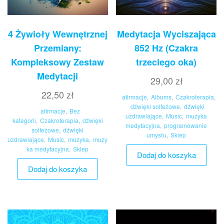
4 Żywioły Wewnętrznej
Medytacja Wyciszająca
Przemiany:
852 Hz (Czakra
Kompleksowy Zestaw
trzeciego oka)
Medytacji
29,00
zł
22,50
zł
afirmacje
,
Albums
,
Czakroterapia
,
dźwięki solfeżowe
,
dźwięki
afirmacje
,
Bez
uzdrawiające
,
Music
,
muzyka
kategorii
,
Czakroterapia
,
dźwięki
medytacyjna
,
programowanie
solfeżowe
,
dźwięki
umysłu
,
Sklep
uzdrawiające
,
Music
,
muzyka
,
muzy
ka medytacyjna
,
Sklep
Dodaj do koszyka
Dodaj do koszyka