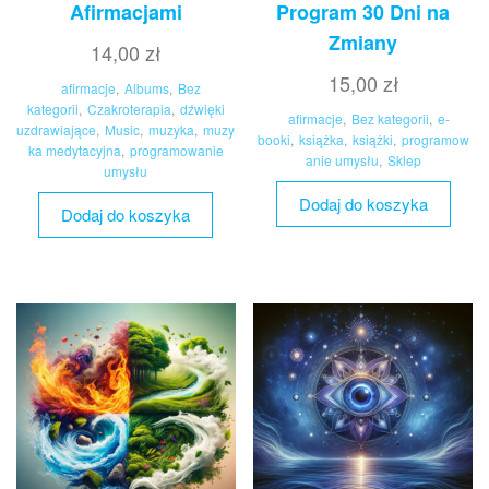
Afirmacjami
Program 30 Dni na
Zmiany
14,00
zł
15,00
zł
afirmacje
,
Albums
,
Bez
kategorii
,
Czakroterapia
,
dźwięki
afirmacje
,
Bez kategorii
,
e-
uzdrawiające
,
Music
,
muzyka
,
muzy
booki
,
książka
,
książki
,
programow
ka medytacyjna
,
programowanie
anie umysłu
,
Sklep
umysłu
Dodaj do koszyka
Dodaj do koszyka