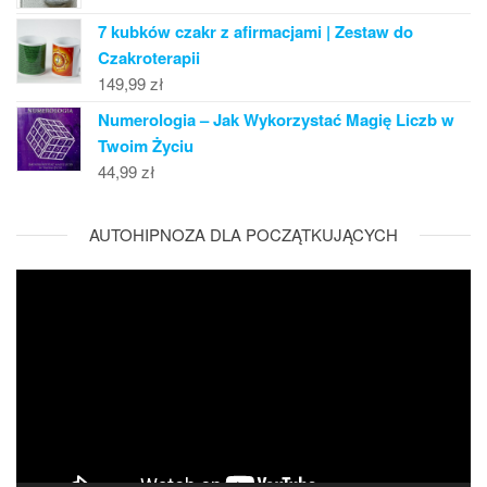
7 kubków czakr z afirmacjami | Zestaw do
Czakroterapii
149,99
zł
Numerologia – Jak Wykorzystać Magię Liczb w
Twoim Życiu
44,99
zł
AUTOHIPNOZA DLA POCZĄTKUJĄCYCH
Odtwarzacz
video