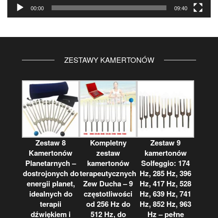
00:00
09:40
ZESTAWY KAMERTONÓW
Zestaw 8
Kompletny
Zestaw 9
Kamertonów
zestaw
kamertonów
Planetarnych –
kamertonów
Solfeggio: 174
dostrojonych do
terapeutycznych
Hz, 285 Hz, 396
energii planet,
Zew Ducha – 9
Hz, 417 Hz, 528
idealnych do
częstotliwości
Hz, 639 Hz, 741
terapii
od 256 Hz do
Hz, 852 Hz, 963
dźwiękiem i
512 Hz, do
Hz – pełne