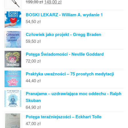
Pierwotna
Aktualna
199,00
zł
149,00
zł
cena
cena
BOSKI LEKARZ - William A. wydanie 1
wynosiła:
wynosi:
54,50
zł
199,00 zł.
149,00 zł.
Człowiek jako projekt - Gregg Braden
59,50
zł
Potęga Świadomości - Neville Goddard
72,00
zł
Praktyka uważności – 75 prostych medytacji
44,40
zł
Pranajama – uzdrawiająca moc oddechu - Ralph
Skuban
64,90
zł
Potęga teraźniejszości – Eckhart Tolle
47,00
zł