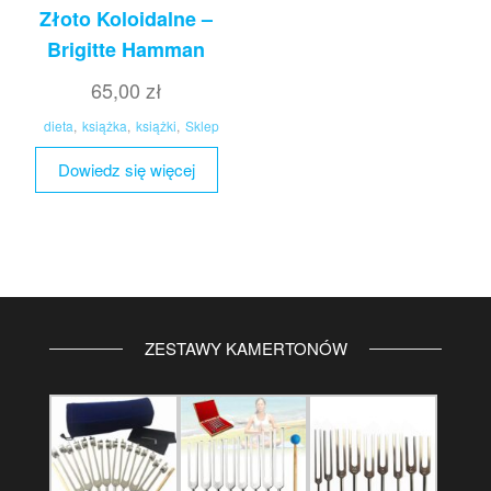
Złoto Koloidalne –
Brigitte Hamman
65,00
zł
dieta
,
książka
,
książki
,
Sklep
Dowiedz się więcej
ZESTAWY KAMERTONÓW