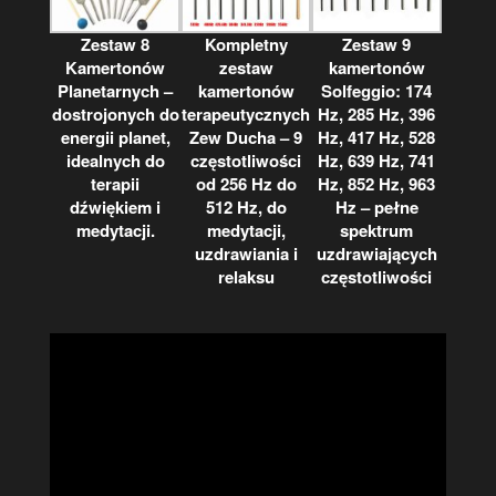
Zestaw 8
Kompletny
Zestaw 9
Kamertonów
zestaw
kamertonów
Planetarnych –
kamertonów
Solfeggio: 174
dostrojonych do
terapeutycznych
Hz, 285 Hz, 396
energii planet,
Zew Ducha – 9
Hz, 417 Hz, 528
idealnych do
częstotliwości
Hz, 639 Hz, 741
terapii
od 256 Hz do
Hz, 852 Hz, 963
dźwiękiem i
512 Hz, do
Hz – pełne
medytacji.
medytacji,
spektrum
uzdrawiania i
uzdrawiających
relaksu
częstotliwości