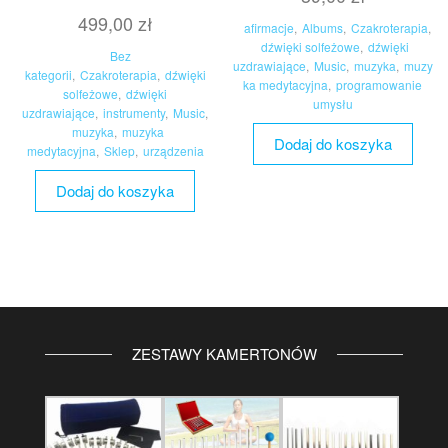
499,00
zł
afirmacje
,
Albums
,
Czakroterapia
,
dźwięki solfeżowe
,
dźwięki
Bez
uzdrawiające
,
Music
,
muzyka
,
muzy
kategorii
,
Czakroterapia
,
dźwięki
ka medytacyjna
,
programowanie
solfeżowe
,
dźwięki
umysłu
uzdrawiające
,
instrumenty
,
Music
,
muzyka
,
muzyka
Dodaj do koszyka
medytacyjna
,
Sklep
,
urządzenia
Dodaj do koszyka
ZESTAWY KAMERTONÓW