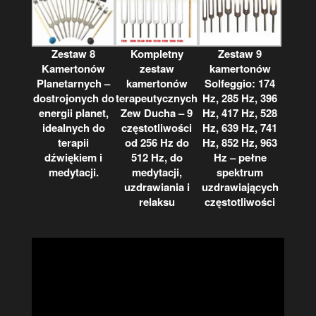
Zestaw 8
Kompletny
Zestaw 9
Kamertonów
zestaw
kamertonów
Planetarnych –
kamertonów
Solfeggio: 174
dostrojonych do
terapeutycznych
Hz, 285 Hz, 396
energii planet,
Zew Ducha – 9
Hz, 417 Hz, 528
idealnych do
częstotliwości
Hz, 639 Hz, 741
terapii
od 256 Hz do
Hz, 852 Hz, 963
dźwiękiem i
512 Hz, do
Hz – pełne
medytacji.
medytacji,
spektrum
uzdrawiania i
uzdrawiających
relaksu
częstotliwości