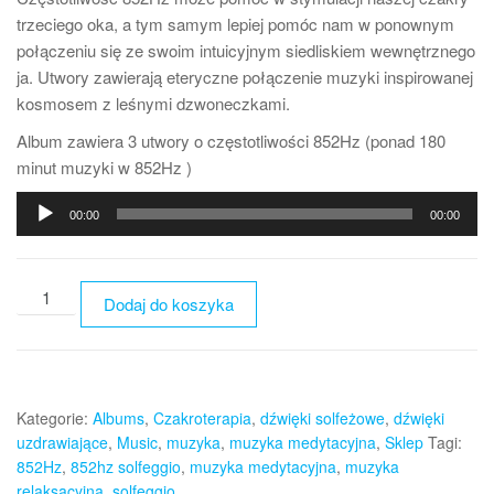
trzeciego oka, a tym samym lepiej pomóc nam w ponownym
połączeniu się ze swoim intuicyjnym siedliskiem wewnętrznego
ja. Utwory zawierają eteryczne połączenie muzyki inspirowanej
kosmosem z leśnymi dzwoneczkami.
Album zawiera 3 utwory o częstotliwości 852Hz (ponad 180
minut muzyki w 852Hz )
Odtwarzacz
00:00
00:00
plików
dźwiękowych
ilość
Dodaj do koszyka
852Hz
Solfeggio
Kategorie:
Albums
,
Czakroterapia
,
dźwięki solfeżowe
,
dźwięki
uzdrawiające
,
Music
,
muzyka
,
muzyka medytacyjna
,
Sklep
Tagi:
852Hz
,
852hz solfeggio
,
muzyka medytacyjna
,
muzyka
relaksacyjna
,
solfeggio