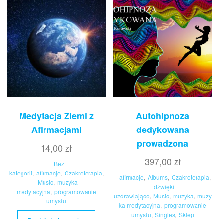
Medytacja Ziemi z
Autohipnoza
Afirmacjami
dedykowana
prowadzona
14,00
zł
397,00
zł
Bez
kategorii
,
afirmacje
,
Czakroterapia
,
afirmacje
,
Albums
,
Czakroterapia
,
Music
,
muzyka
dźwięki
medytacyjna
,
programowanie
uzdrawiające
,
Music
,
muzyka
,
muzy
umysłu
ka medytacyjna
,
programowanie
umysłu
,
Singles
,
Sklep