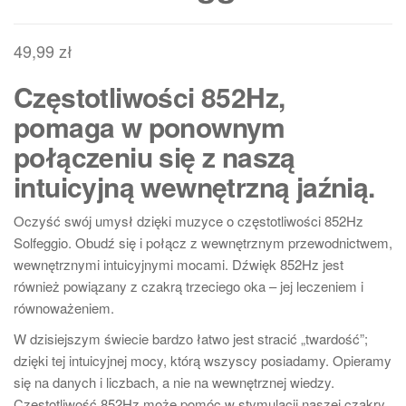
49,99
zł
Częstotliwości 852Hz,
pomaga w ponownym
połączeniu się z naszą
intuicyjną wewnętrzną jaźnią.
Oczyść swój umysł dzięki muzyce o częstotliwości 852Hz
Solfeggio. Obudź się i połącz z wewnętrznym przewodnictwem,
wewnętrznymi intuicyjnymi mocami. Dźwięk 852Hz jest
również powiązany z czakrą trzeciego oka – jej leczeniem i
równoważeniem.
W dzisiejszym świecie bardzo łatwo jest stracić „twardość”;
dzięki tej intuicyjnej mocy, którą wszyscy posiadamy. Opieramy
się na danych i liczbach, a nie na wewnętrznej wiedzy.
Częstotliwość 852Hz może pomóc w stymulacji naszej czakry