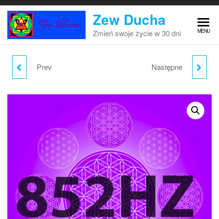
Przejdź
Zew Ducha
do
treści
MENU
Zmień swoje życie w 30 dni
Prev
Następne
741HZ SOLFEGGIO
963HZ SOLFEGGIO