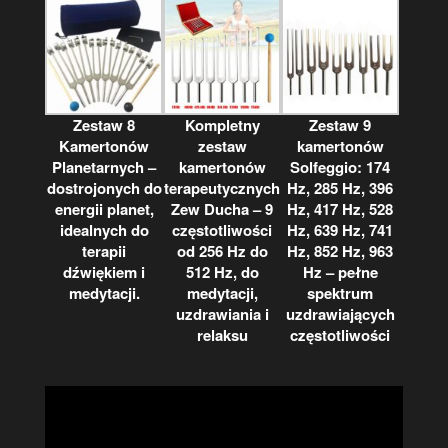
Zestaw 8
Kompletny
Zestaw 9
Kamertonów
zestaw
kamertonów
Planetarnych –
kamertonów
Solfeggio: 174
dostrojonych do
terapeutycznych
Hz, 285 Hz, 396
energii planet,
Zew Ducha – 9
Hz, 417 Hz, 528
idealnych do
częstotliwości
Hz, 639 Hz, 741
terapii
od 256 Hz do
Hz, 852 Hz, 963
dźwiękiem i
512 Hz, do
Hz – pełne
medytacji.
medytacji,
spektrum
uzdrawiania i
uzdrawiających
relaksu
częstotliwości