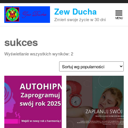
Przejdź
Zew Ducha
do
treści
MENU
Zmień swoje życie w 30 dni
sukces
Posortowane
Wyświetlanie wszystkich wyników: 2
według
popularności