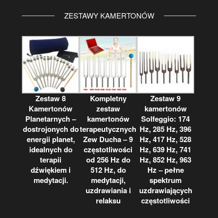
ZESTAWY KAMERTONÓW
Zestaw 8
Kompletny
Zestaw 9
Kamertonów
zestaw
kamertonów
Planetarnych –
kamertonów
Solfeggio: 174
dostrojonych do
terapeutycznych
Hz, 285 Hz, 396
energii planet,
Zew Ducha – 9
Hz, 417 Hz, 528
idealnych do
częstotliwości
Hz, 639 Hz, 741
terapii
od 256 Hz do
Hz, 852 Hz, 963
dźwiękiem i
512 Hz, do
Hz – pełne
medytacji.
medytacji,
spektrum
uzdrawiania i
uzdrawiających
relaksu
częstotliwości