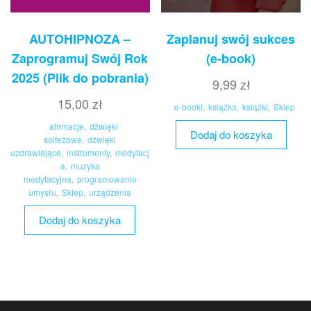
AUTOHIPNOZA –
Zaplanuj swój sukces
Zaprogramuj Swój Rok
(e-book)
2025 (Plik do pobrania)
9,99
zł
15,00
zł
e-booki
,
książka
,
książki
,
Sklep
afirmacje
,
dźwięki
Dodaj do koszyka
solfeżowe
,
dźwięki
uzdrawiające
,
instrumenty
,
medytacj
a
,
muzyka
medytacyjna
,
programowanie
umysłu
,
Sklep
,
urządzenia
Dodaj do koszyka