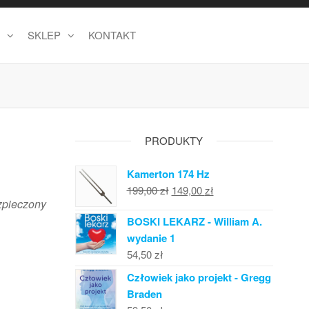
SKLEP
KONTAKT
PRODUKTY
Kamerton 174 Hz
Pierwotna
Aktualna
199,00
zł
149,00
zł
zpieczony
cena
cena
BOSKI LEKARZ - William A.
wynosiła:
wynosi:
wydanie 1
199,00 zł.
149,00 zł.
54,50
zł
Człowiek jako projekt - Gregg
Braden