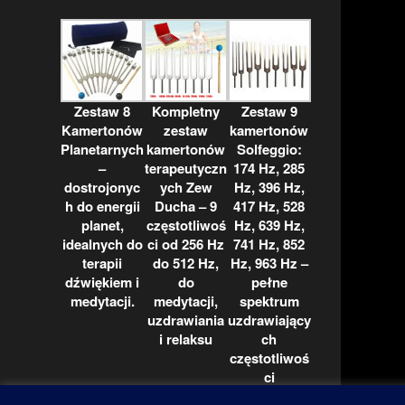
Zestaw 8
Kompletny
Zestaw 9
Kamertonów
zestaw
kamertonów
Planetarnych
kamertonów
Solfeggio:
–
terapeutyczn
174 Hz, 285
dostrojonyc
ych Zew
Hz, 396 Hz,
h do energii
Ducha – 9
417 Hz, 528
planet,
częstotliwoś
Hz, 639 Hz,
idealnych do
ci od 256 Hz
741 Hz, 852
terapii
do 512 Hz,
Hz, 963 Hz –
dźwiękiem i
do
pełne
medytacji.
medytacji,
spektrum
uzdrawiania
uzdrawiający
i relaksu
ch
częstotliwoś
ci