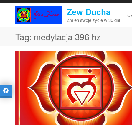
Przejdź
Zew Ducha
do
C
treści
Zmień swoje życie w 30 dni
Tag:
medytacja 396 hz