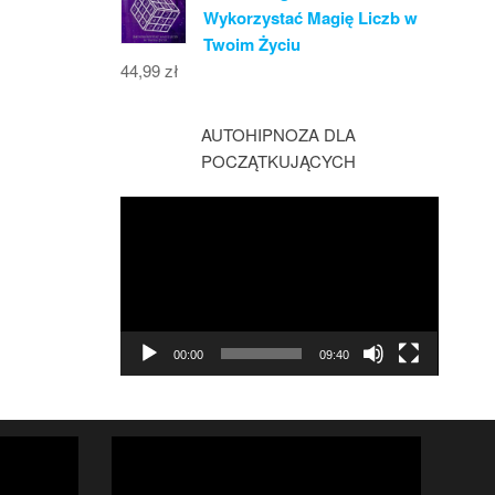
Wykorzystać Magię Liczb w
Twoim Życiu
44,99
zł
AUTOHIPNOZA DLA
POCZĄTKUJĄCYCH
Odtwarzacz
video
00:00
09:40