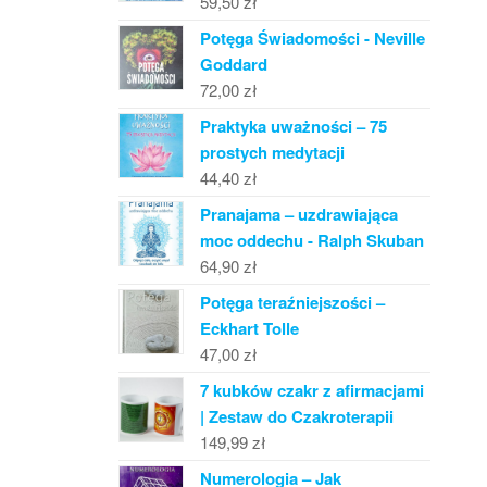
59,50
zł
Potęga Świadomości - Neville
Goddard
72,00
zł
Praktyka uważności – 75
prostych medytacji
44,40
zł
Pranajama – uzdrawiająca
moc oddechu - Ralph Skuban
64,90
zł
Potęga teraźniejszości –
Eckhart Tolle
47,00
zł
7 kubków czakr z afirmacjami
| Zestaw do Czakroterapii
149,99
zł
Numerologia – Jak