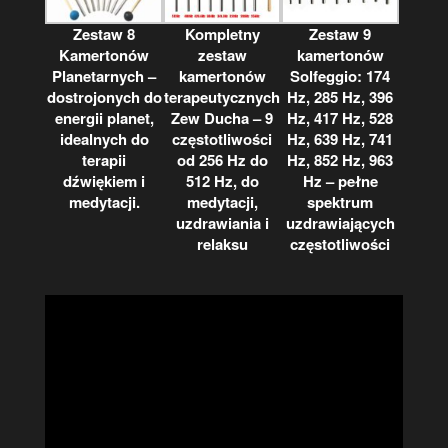
Zestaw 8
Kompletny
Zestaw 9
Kamertonów
zestaw
kamertonów
Planetarnych –
kamertonów
Solfeggio: 174
dostrojonych do
terapeutycznych
Hz, 285 Hz, 396
energii planet,
Zew Ducha – 9
Hz, 417 Hz, 528
idealnych do
częstotliwości
Hz, 639 Hz, 741
terapii
od 256 Hz do
Hz, 852 Hz, 963
dźwiękiem i
512 Hz, do
Hz – pełne
medytacji.
medytacji,
spektrum
uzdrawiania i
uzdrawiających
relaksu
częstotliwości