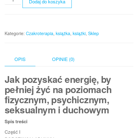
Dodaj do koszyka
Naładuj
swoje
czakry
-
Kategorie:
Czakroterapia
,
książka
,
książki
,
Sklep
Anodea
Judith
OPIS
OPINIE (0)
Jak pozyskać energię, by
pełniej żyć na poziomach
fizycznym, psychicznym,
seksualnym i duchowym
Spis treści
Część I