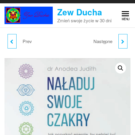
Przejdź
Zew Ducha
do
treści
MENU
Zmień swoje życie w 30 dni
Prev
Następne
CZAKRY - SIEDEM
JOGA CZAKRALNA -
KLUCZY DO
ANODEA JUDITH
ENERGETYCZNEGO
UZDROWIENIA CIAŁA I
DUSZY - ANODEA
JUDITH