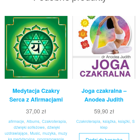
Medytacja Czakry
Joga czakralna –
Serca z Afirmacjami
Anodea Judith
37,00
zł
59,90
zł
afirmacje
,
Albums
,
Czakroterapia
,
Czakroterapia
,
książka
,
książki
,
S
dźwięki solfeżowe
,
dźwięki
klep
uzdrawiające
,
Music
,
muzyka
,
muzy
ka medytacyjna
,
programowanie
Dodaj do koszyka