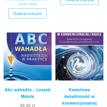
umysłu
,
Sklep
Dodaj do koszyka
Abc wahadła – Leszek
Kwantowa
Matela
świadomość w
konwencjonalnej
39,30
zł