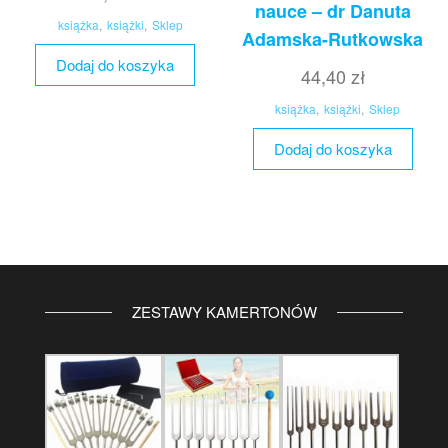
nauce – dr Danuta
książka
,
książki
,
Sklep
Adamska-Rutkowska
Dodaj do koszyka
44,40
zł
książka
,
książki
,
Sklep
Dodaj do koszyka
ZESTAWY KAMERTONÓW