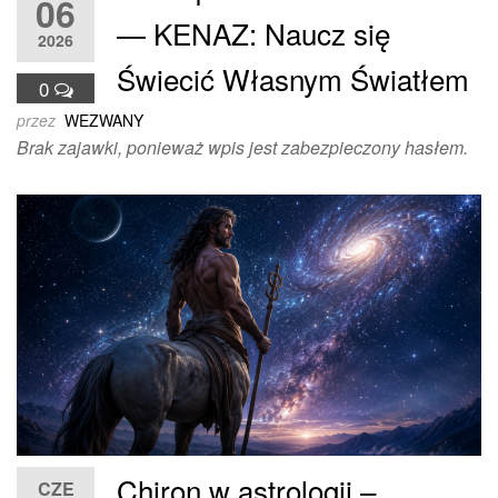
06
— KENAZ: Naucz się
2026
Świecić Własnym Światłem
0
przez
WEZWANY
Brak zajawki, ponieważ wpis jest zabezpieczony hasłem.
Chiron w astrologii –
CZE