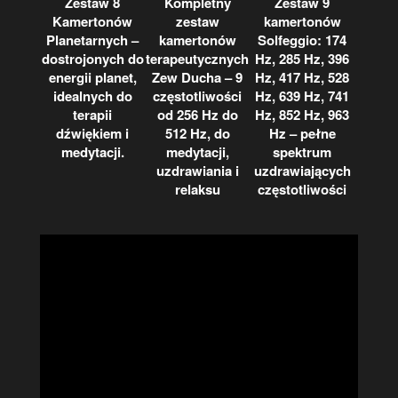
Zestaw 8
Kompletny
Zestaw 9
Kamertonów
zestaw
kamertonów
Planetarnych –
kamertonów
Solfeggio: 174
dostrojonych do
terapeutycznych
Hz, 285 Hz, 396
energii planet,
Zew Ducha – 9
Hz, 417 Hz, 528
idealnych do
częstotliwości
Hz, 639 Hz, 741
terapii
od 256 Hz do
Hz, 852 Hz, 963
dźwiękiem i
512 Hz, do
Hz – pełne
medytacji.
medytacji,
spektrum
uzdrawiania i
uzdrawiających
relaksu
częstotliwości