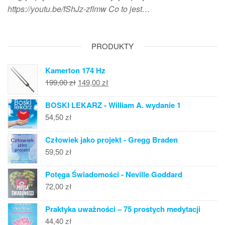
https://youtu.be/fShJz-zflmw Co to jest…
PRODUKTY
Kamerton 174 Hz
Pierwotna
Aktualna
199,00
zł
149,00
zł
cena
cena
BOSKI LEKARZ - William A. wydanie 1
wynosiła:
wynosi:
54,50
zł
199,00 zł.
149,00 zł.
Człowiek jako projekt - Gregg Braden
59,50
zł
Potęga Świadomości - Neville Goddard
72,00
zł
Praktyka uważności – 75 prostych medytacji
44,40
zł