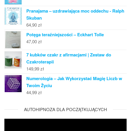
Pranajama – uzdrawiająca moc oddechu - Ralph
Skuban
64,90
zł
Potęga teraźniejszości – Eckhart Tolle
47,00
zł
7 kubków czakr z afirmacjami | Zestaw do
Czakroterapii
149,99
zł
Numerologia – Jak Wykorzystać Magię Liczb w
Twoim Życiu
44,99
zł
AUTOHIPNOZA DLA POCZĄTKUJĄCYCH
Odtwarzacz
video