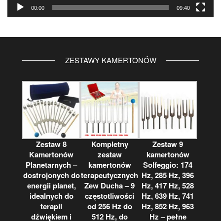
00:00
09:40
ZESTAWY KAMERTONÓW
Zestaw 8
Kompletny
Zestaw 9
Kamertonów
zestaw
kamertonów
Planetarnych –
kamertonów
Solfeggio: 174
dostrojonych do
terapeutycznych
Hz, 285 Hz, 396
energii planet,
Zew Ducha – 9
Hz, 417 Hz, 528
idealnych do
częstotliwości
Hz, 639 Hz, 741
terapii
od 256 Hz do
Hz, 852 Hz, 963
dźwiękiem i
512 Hz, do
Hz – pełne