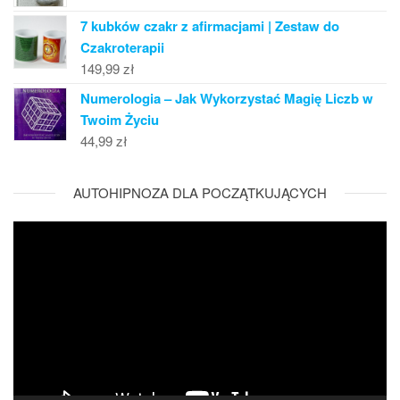
7 kubków czakr z afirmacjami | Zestaw do
Czakroterapii
149,99
zł
Numerologia – Jak Wykorzystać Magię Liczb w
Twoim Życiu
44,99
zł
AUTOHIPNOZA DLA POCZĄTKUJĄCYCH
Odtwarzacz
video