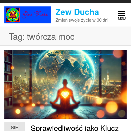
Przejdź
Zew Ducha
do
treści
MENU
Zmień swoje życie w 30 dni
Tag:
twórcza moc
Sprawiedliwość jako Klucz
SIE