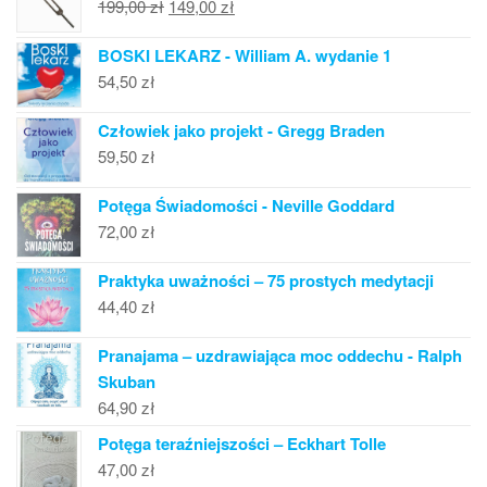
Pierwotna
Aktualna
199,00
zł
149,00
zł
cena
cena
BOSKI LEKARZ - William A. wydanie 1
wynosiła:
wynosi:
54,50
zł
199,00 zł.
149,00 zł.
Człowiek jako projekt - Gregg Braden
59,50
zł
Potęga Świadomości - Neville Goddard
72,00
zł
Praktyka uważności – 75 prostych medytacji
44,40
zł
Pranajama – uzdrawiająca moc oddechu - Ralph
Skuban
64,90
zł
Potęga teraźniejszości – Eckhart Tolle
47,00
zł